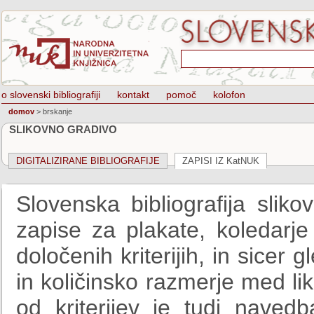
o slovenski bibliografiji
kontakt
pomoč
kolofon
domov
>
brskanje
SLIKOVNO GRADIVO
DIGITALIZIRANE BIBLIOGRAFIJE
ZAPISI IZ KatNUK
Slovenska bibliografija slik
zapise za plakate, koledarje
določenih kriterijih, in sicer 
in količinsko razmerje med l
od kriterijev je tudi navedb