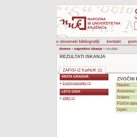
o slovenski bibliografiji
kontakt
pom
domov
>
napredno iskanje
>
rezultati
REZULTATI ISKANJA
ZAPISI IZ KatNUK (1)
VRSTA GRADIVA
ZVOČNI 
»
Zvočni posnetki (1)
Naslov:
Avtorstvo:
LETO IZIDA
Izdano:
»
1990 (1)
Fizični opis
Izpisi: