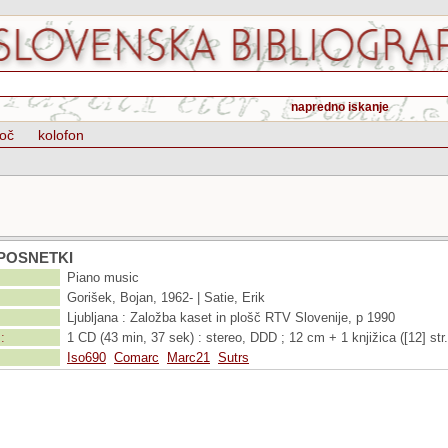
napredno iskanje
oč
kolofon
POSNETKI
Piano music
Gorišek, Bojan, 1962- | Satie, Erik
Ljubljana : Založba kaset in plošč RTV Slovenije, p 1990
:
1 CD (43 min, 37 sek) : stereo, DDD ; 12 cm + 1 knjižica ([12] str.
Iso690
Comarc
Marc21
Sutrs