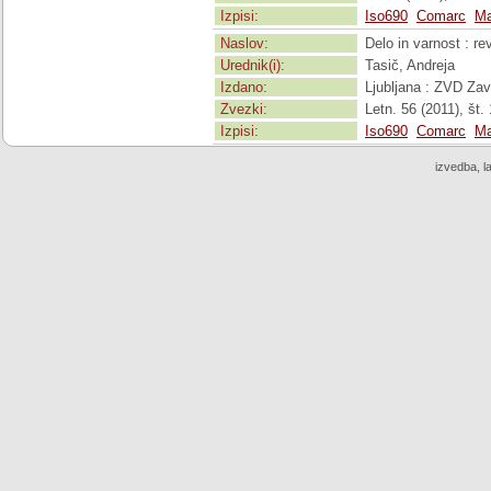
Izpisi:
Iso690
Comarc
Ma
Naslov:
Delo in varnost : re
Urednik(i):
Tasič, Andreja
Izdano:
Ljubljana : ZVD Zav
Zvezki:
Letn. 56 (2011), št. 
Izpisi:
Iso690
Comarc
Ma
izvedba, l