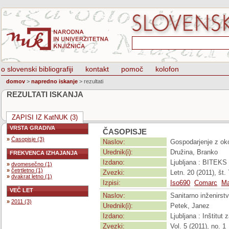
o slovenski bibliografiji
kontakt
pomoč
kolofon
domov
>
napredno iskanje
>
rezultati
REZULTATI ISKANJA
ZAPISI IZ KatNUK (3)
VRSTA GRADIVA
ČASOPISJE
»
Časopisje (3)
Naslov:
Gospodarjenje z ok
Urednik(i):
Družina, Branko
FREKVENCA IZHAJANJA
Izdano:
Ljubljana : BITEKS
»
dvomesečno (1)
»
četrtletno (1)
Zvezki:
Letn. 20 (2011), št. 
»
dvakrat letno (1)
Izpisi:
Iso690
Comarc
Ma
VEČ LET
Naslov:
Sanitarno inženirst
»
2011 (3)
Urednik(i):
Petek, Janez
Izdano:
Ljubljana : Inštitut
Zvezki:
Vol. 5 (2011), no. 1