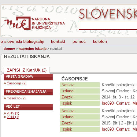
o slovenski bibliografiji
kontakt
pomoč
kolofon
domov
>
napredno iskanje
>
rezultati
REZULTATI ISKANJA
ZAPISI IZ KatNUK (2)
VRSTA GRADIVA
ČASOPISJE
»
Časopisje (2)
Naslov:
Koroški pokrajinski
Izdano:
Slovenj Gradec : Ko
FREKVENCA IZHAJANJA
Zvezki:
2014, št. 3 - št. 12
»
mesečno (2)
Izpisi:
Iso690
Comarc
Ma
VEČ LET
Naslov:
Koroški pokrajinski
»
2015 (1)
Izdano:
Slovenj Gradec : Ko
»
2014 (1)
Zvezki:
2015, [št.] 2 - [št.] 
Izpisi:
Iso690
Comarc
Ma