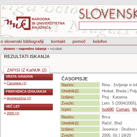
o slovenski bibliografiji
kontakt
pomoč
kolofon
domov
>
napredno iskanje
>
rezultati
REZULTATI ISKANJA
ZAPISI IZ KatNUK (2)
VRSTA GRADIVA
ČASOPISJE
»
Časopisje (2)
Naslov:
Rina : življenje in k
Urednik(i):
Hrobat, Breda | Pol
FREKVENCA IZHAJANJA
Izdano:
Ptuj : Katarina
»
dvomesečno (2)
Zvezki:
Letn. 5 (2004/2005), 
VEČ LET
Izpisi:
Iso690
Comarc
Ma
»
2005 (2)
Naslov:
Brca
Urednik(i):
Račič, Blaž
Izdano:
Jesenice : Društvo
Zvezki:
2005, [št.] 19/20