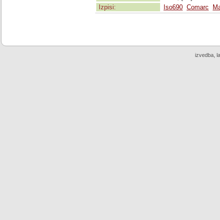
Izpisi:
Iso690
Comarc
Ma
izvedba, l