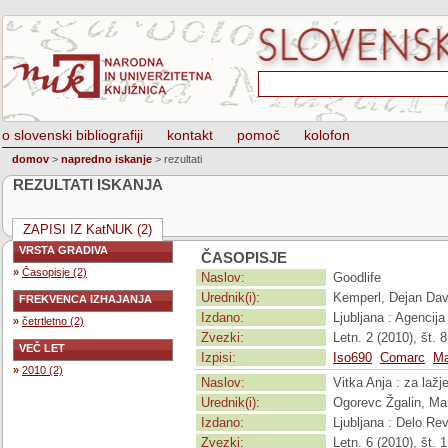
o slovenski bibliografiji
kontakt
pomoč
kolofon
domov
>
napredno iskanje
>
rezultati
REZULTATI ISKANJA
ZAPISI IZ KatNUK (2)
VRSTA GRADIVA
ČASOPISJE
»
Časopisje (2)
Naslov:
Goodlife
Urednik(i):
Kemperl, Dejan Dav
FREKVENCA IZHAJANJA
Izdano:
Ljubljana : Agencij
»
četrtletno (2)
Zvezki:
Letn. 2 (2010), št. 8
VEČ LET
Izpisi:
Iso690
Comarc
Ma
»
2010 (2)
Naslov:
Vitka Anja : za lažje
Urednik(i):
Ogorevc Žgalin, Ma
Izdano:
Ljubljana : Delo Rev
Zvezki:
Letn. 6 (2010), št. 1