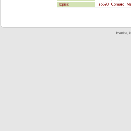
Izpisi:
Iso690
Comarc
Ma
izvedba, l