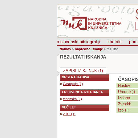
o slovenski bibliografiji
kontakt
pom
domov
>
napredno iskanje
>
rezultati
REZULTATI ISKANJA
ZAPISI IZ KatNUK (1)
VRSTA GRADIVA
ČASOPI
»
Časopisje (1)
Naslov:
Urednik(i):
FREKVENCA IZHAJANJA
Izdano:
»
tedensko (1)
Zvezki:
VEČ LET
Izpisi:
»
2012 (1)