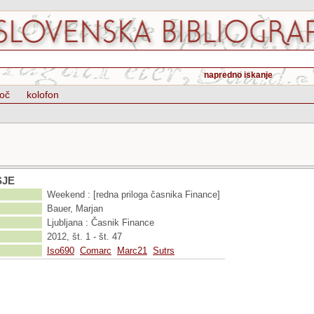
napredno iskanje
oč
kolofon
SJE
Weekend : [redna priloga časnika Finance]
Bauer, Marjan
Ljubljana : Časnik Finance
2012, št. 1 - št. 47
Iso690
Comarc
Marc21
Sutrs