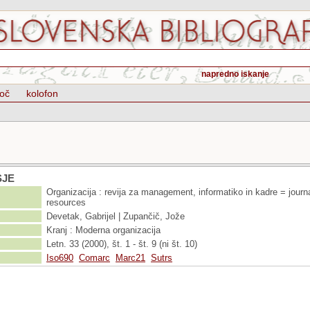
napredno iskanje
oč
kolofon
SJE
Organizacija : revija za management, informatiko in kadre = jou
resources
Devetak, Gabrijel | Zupančič, Jože
Kranj : Moderna organizacija
Letn. 33 (2000), št. 1 - št. 9 (ni št. 10)
Iso690
Comarc
Marc21
Sutrs