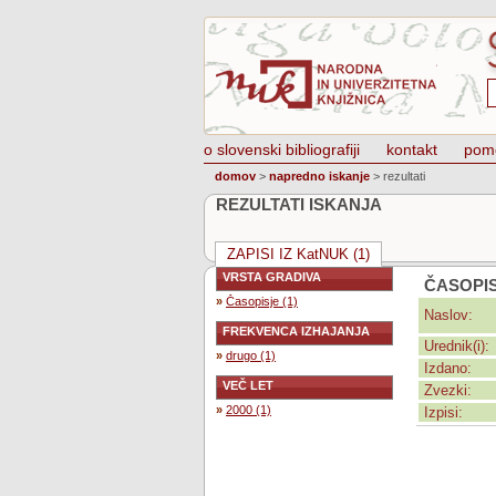
o slovenski bibliografiji
kontakt
pom
domov
>
napredno iskanje
>
rezultati
REZULTATI ISKANJA
ZAPISI IZ KatNUK (1)
VRSTA GRADIVA
ČASOPI
»
Časopisje (1)
Naslov:
FREKVENCA IZHAJANJA
Urednik(i):
»
drugo (1)
Izdano:
VEČ LET
Zvezki:
»
2000 (1)
Izpisi: