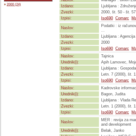
»
2000 (24)
Izdano:
Ljubljana : Združen
Zvezki:
2000, št. 50 - št. 57
Izpisi:
Iso690
Comarc
Ma
Podatki : iz računo
Naslov:
...
Izdano:
Ljubljana : Agencija
Zvezki:
2000
Izpisi:
Iso690
Comarc
Ma
Naslov:
Tajnica
Urednik(i):
Apih Lamovec, Mojc
Izdano:
Ljubljana : Gospoda
Zvezki:
Letn. 7 (2000), št. 1
Izpisi:
Iso690
Comarc
Ma
Naslov:
Kadrovske informaci
Urednik(i):
Bagon, Judita
Izdano:
Ljubljana : Vlada R
Zvezki:
Letn. 1 (2000), št. 1
Izpisi:
Iso690
Comarc
Ma
MER : revija za ma
Naslov:
and development
Urednik(i):
Belak, Janko