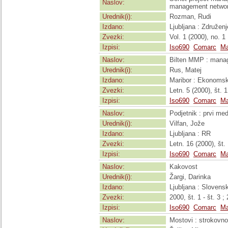
Naslov:
management netwo
Urednik(i):
Rozman, Rudi
Izdano:
Ljubljana : Združen
Zvezki:
Vol. 1 (2000), no. 1
Izpisi:
Iso690
Comarc
Ma
Naslov:
Bilten MMP : manag
Urednik(i):
Rus, Matej
Izdano:
Maribor : Ekonomsk
Zvezki:
Letn. 5 (2000), št. 1
Izpisi:
Iso690
Comarc
Ma
Naslov:
Podjetnik : prvi med
Urednik(i):
Vilfan, Jože
Izdano:
Ljubljana : RR
Zvezki:
Letn. 16 (2000), št. 
Izpisi:
Iso690
Comarc
Ma
Naslov:
Kakovost
Urednik(i):
Žargi, Darinka
Izdano:
Ljubljana : Slovens
Zvezki:
2000, št. 1 - št. 3 ; 
Izpisi:
Iso690
Comarc
Ma
Naslov:
Mostovi : strokovno