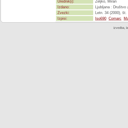
Urednik(i):
Željko, Miran
Izdano:
Ljubljana : Društvo 
Zvezki:
Letn. 34 (2000), št.
Izpisi:
Iso690
Comarc
Ma
izvedba, l