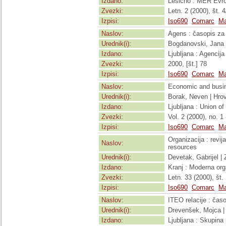
Izdano:
Lesično : MER Evro
Zvezki:
Letn. 2 (2000), št. 4
Izpisi:
Iso690
Comarc
Ma
Naslov:
Agens : časopis za p
Urednik(i):
Bogdanovski, Jana
Izdano:
Ljubljana : Agencija
Zvezki:
2000, [št.] 78
Izpisi:
Iso690
Comarc
Ma
Naslov:
Economic and busin
Urednik(i):
Borak, Neven | Hrov
Izdano:
Ljubljana : Union o
Zvezki:
Vol. 2 (2000), no. 1
Izpisi:
Iso690
Comarc
Ma
Organizacija : revi
Naslov:
resources
Urednik(i):
Devetak, Gabrijel |
Izdano:
Kranj : Moderna org
Zvezki:
Letn. 33 (2000), št. 1
Izpisi:
Iso690
Comarc
Ma
Naslov:
ITEO relacije : čas
Urednik(i):
Drevenšek, Mojca | 
Izdano:
Ljubljana : Skupina