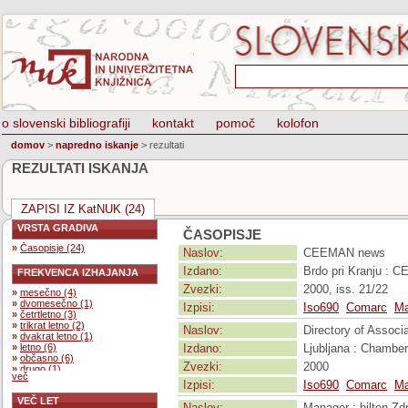
o slovenski bibliografiji
kontakt
pomoč
kolofon
domov
>
napredno iskanje
>
rezultati
REZULTATI ISKANJA
ZAPISI IZ KatNUK (24)
VRSTA GRADIVA
ČASOPISJE
»
Časopisje (24)
Naslov:
CEEMAN news
Izdano:
Brdo pri Kranju :
FREKVENCA IZHAJANJA
Zvezki:
2000, iss. 21/22
»
mesečno (4)
»
dvomesečno (1)
Izpisi:
Iso690
Comarc
Ma
»
četrtletno (3)
»
trikrat letno (2)
Naslov:
Directory of Assoc
»
dvakrat letno (1)
»
letno (6)
Izdano:
Ljubljana : Chambe
»
občasno (6)
Zvezki:
2000
»
drugo (1)
več
Izpisi:
Iso690
Comarc
Ma
VEČ LET
Naslov:
Manager : bilten Zd