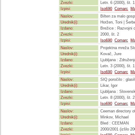
Zvezki:
Letn. 6 (2000), št. 1
Izpisi:
Iso690
Comarc
Ma
Naslov:
Bilten za malo gos
Urednik(i):
Horžen, Toni | Šerb
Izdano:
Brežice : Razvojni 
Zvezki:
2000, št. 2
Izpisi:
Iso690
Comarc
Ma
Naslov:
Projektna mreža Slo
Urednik(i):
Kovač, Jure
Izdano:
Ljubljana : Združen
Zvezki:
Letn. 3 (2000), št. 1
Izpisi:
Iso690
Comarc
Ma
Naslov:
SIQ poročilo : glas
Urednik(i):
Likar, Igor
Izdano:
Ljubljana : Slovensk
Zvezki:
Letn. 8 (2000), št. 2
Izpisi:
Iso690
Comarc
Ma
Naslov:
Ceeman directory o
Urednik(i):
Minkov, Michael
Izdano:
Bled : CEEMAN
Zvezki:
2000/2001 (izšlo 200