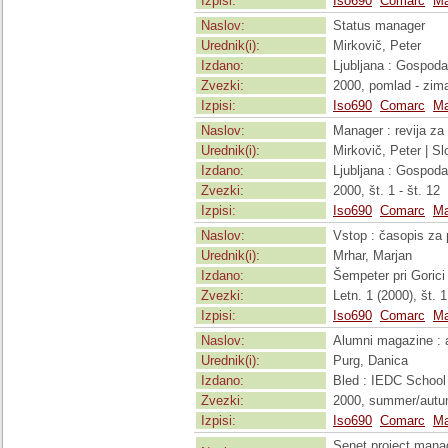
Izpisi:
Iso690
Comarc
Ma
Naslov:
Status manager
Urednik(i):
Mirkovič, Peter
Izdano:
Ljubljana : Gospoda
Zvezki:
2000, pomlad - zim
Izpisi:
Iso690
Comarc
Ma
Naslov:
Manager : revija za
Urednik(i):
Mirkovič, Peter | Sl
Izdano:
Ljubljana : Gospoda
Zvezki:
2000, št. 1 - št. 12
Izpisi:
Iso690
Comarc
Ma
Naslov:
Vstop : časopis za 
Urednik(i):
Mrhar, Marjan
Izdano:
Šempeter pri Goric
Zvezki:
Letn. 1 (2000), št. 1
Izpisi:
Iso690
Comarc
Ma
Naslov:
Alumni magazine : a
Urednik(i):
Purg, Danica
Izdano:
Bled : IEDC Schoo
Zvezki:
2000, summer/aut
Izpisi:
Iso690
Comarc
Ma
Senet project manag