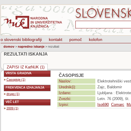
o slovenski bibliografiji
kontakt
pomoč
kolofon
domov
>
napredno iskanje
>
rezultati
REZULTATI ISKANJA
ZAPISI IZ KatNUK (1)
VRSTA GRADIVA
ČASOPISJE
»
Časopisje (1)
Naslov:
Elektrotehniški vest
Urednik(i):
Zajc, Baldomir
FREKVENCA IZHAJANJA
Izdano:
Ljubljana : Elektro
»
drugo (1)
Zvezki:
Letn. 76 (2009), št. 
VEČ LET
Izpisi:
Iso690
Comarc
Ma
»
2009 (1)