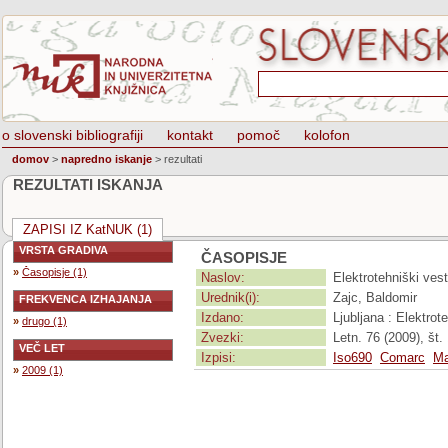
o slovenski bibliografiji
kontakt
pomoč
kolofon
domov
>
napredno iskanje
>
rezultati
REZULTATI ISKANJA
ZAPISI IZ KatNUK (1)
VRSTA GRADIVA
ČASOPISJE
»
Časopisje (1)
Naslov:
Elektrotehniški vest
Urednik(i):
Zajc, Baldomir
FREKVENCA IZHAJANJA
Izdano:
Ljubljana : Elektro
»
drugo (1)
Zvezki:
Letn. 76 (2009), št. 
VEČ LET
Izpisi:
Iso690
Comarc
Ma
»
2009 (1)