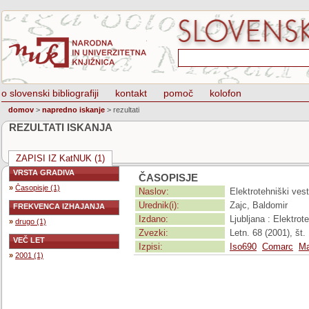
o slovenski bibliografiji
kontakt
pomoč
kolofon
domov
>
napredno iskanje
>
rezultati
REZULTATI ISKANJA
ZAPISI IZ KatNUK (1)
VRSTA GRADIVA
ČASOPISJE
»
Časopisje (1)
Naslov:
Elektrotehniški vest
Urednik(i):
Zajc, Baldomir
FREKVENCA IZHAJANJA
Izdano:
Ljubljana : Elektro
»
drugo (1)
Zvezki:
Letn. 68 (2001), št. 
VEČ LET
Izpisi:
Iso690
Comarc
Ma
»
2001 (1)