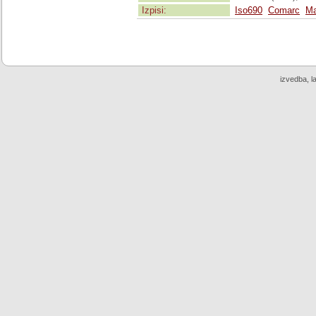
Izpisi:
Iso690
Comarc
Ma
izvedba, l