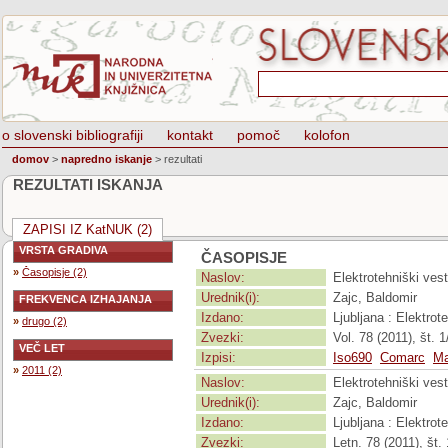
o slovenski bibliografiji
kontakt
pomoč
kolofon
domov
>
napredno iskanje
>
rezultati
REZULTATI ISKANJA
ZAPISI IZ KatNUK (2)
VRSTA GRADIVA
ČASOPISJE
»
Časopisje (2)
Naslov:
Elektrotehniški vest
Urednik(i):
Zajc, Baldomir
FREKVENCA IZHAJANJA
Izdano:
Ljubljana : Elektro
»
drugo (2)
Zvezki:
Vol. 78 (2011), št. 1/
VEČ LET
Izpisi:
Iso690
Comarc
Ma
»
2011 (2)
Naslov:
Elektrotehniški vest
Urednik(i):
Zajc, Baldomir
Izdano:
Ljubljana : Elektro
Zvezki:
Letn. 78 (2011), št. 