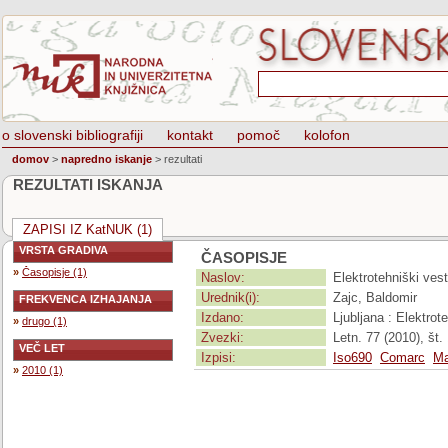
o slovenski bibliografiji
kontakt
pomoč
kolofon
domov
>
napredno iskanje
>
rezultati
REZULTATI ISKANJA
ZAPISI IZ KatNUK (1)
VRSTA GRADIVA
ČASOPISJE
»
Časopisje (1)
Naslov:
Elektrotehniški vest
Urednik(i):
Zajc, Baldomir
FREKVENCA IZHAJANJA
Izdano:
Ljubljana : Elektro
»
drugo (1)
Zvezki:
Letn. 77 (2010), št. 
VEČ LET
Izpisi:
Iso690
Comarc
Ma
»
2010 (1)