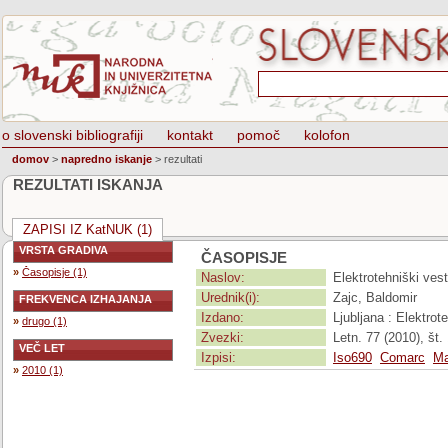
o slovenski bibliografiji
kontakt
pomoč
kolofon
domov
>
napredno iskanje
>
rezultati
REZULTATI ISKANJA
ZAPISI IZ KatNUK (1)
VRSTA GRADIVA
ČASOPISJE
»
Časopisje (1)
Naslov:
Elektrotehniški vest
Urednik(i):
Zajc, Baldomir
FREKVENCA IZHAJANJA
Izdano:
Ljubljana : Elektro
»
drugo (1)
Zvezki:
Letn. 77 (2010), št. 
VEČ LET
Izpisi:
Iso690
Comarc
Ma
»
2010 (1)