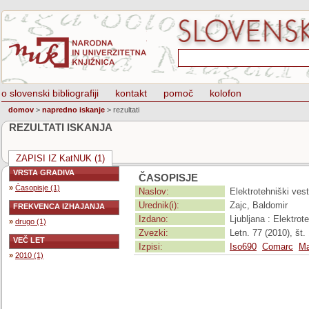
o slovenski bibliografiji
kontakt
pomoč
kolofon
domov
>
napredno iskanje
>
rezultati
REZULTATI ISKANJA
ZAPISI IZ KatNUK (1)
VRSTA GRADIVA
ČASOPISJE
»
Časopisje (1)
Naslov:
Elektrotehniški vest
Urednik(i):
Zajc, Baldomir
FREKVENCA IZHAJANJA
Izdano:
Ljubljana : Elektro
»
drugo (1)
Zvezki:
Letn. 77 (2010), št. 
VEČ LET
Izpisi:
Iso690
Comarc
Ma
»
2010 (1)