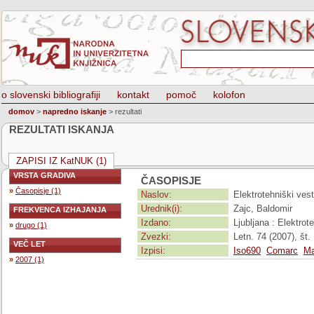
o slovenski bibliografiji
kontakt
pomoč
kolofon
domov
>
napredno iskanje
>
rezultati
REZULTATI ISKANJA
ZAPISI IZ KatNUK (1)
VRSTA GRADIVA
ČASOPISJE
»
Časopisje (1)
Naslov:
Elektrotehniški vest
Urednik(i):
Zajc, Baldomir
FREKVENCA IZHAJANJA
Izdano:
Ljubljana : Elektro
»
drugo (1)
Zvezki:
Letn. 74 (2007), št. 
VEČ LET
Izpisi:
Iso690
Comarc
Ma
»
2007 (1)