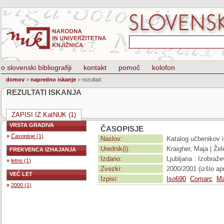
o slovenski bibliografiji
kontakt
pomoč
kolofon
domov
>
napredno iskanje
>
rezultati
REZULTATI ISKANJA
ZAPISI IZ KatNUK (1)
VRSTA GRADIVA
ČASOPISJE
»
Časopisje (1)
Naslov:
Katalog učbenikov i
Urednik(i):
Kraigher, Maja | Žel
FREKVENCA IZHAJANJA
Izdano:
Ljubljana : Izobraž
»
letno (1)
Zvezki:
2000/2001 (izšlo ap
VEČ LET
Izpisi:
Iso690
Comarc
Ma
»
2000 (1)