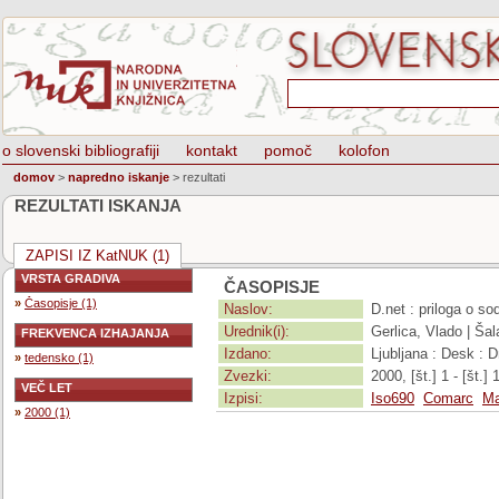
o slovenski bibliografiji
kontakt
pomoč
kolofon
domov
>
napredno iskanje
>
rezultati
REZULTATI ISKANJA
ZAPISI IZ KatNUK (1)
VRSTA GRADIVA
ČASOPISJE
»
Časopisje (1)
Naslov:
D.net : priloga o so
Urednik(i):
Gerlica, Vlado | Ša
FREKVENCA IZHAJANJA
Izdano:
Ljubljana : Desk : 
»
tedensko (1)
Zvezki:
2000, [št.] 1 - [št.] 
VEČ LET
Izpisi:
Iso690
Comarc
Ma
»
2000 (1)