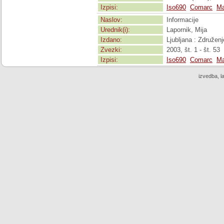
Izpisi:
Iso690
Comarc
Ma
Naslov:
Informacije
Urednik(i):
Lapornik, Mija
Izdano:
Ljubljana : Združenj
Zvezki:
2003, št. 1 - št. 53
Izpisi:
Iso690
Comarc
Ma
izvedba, l