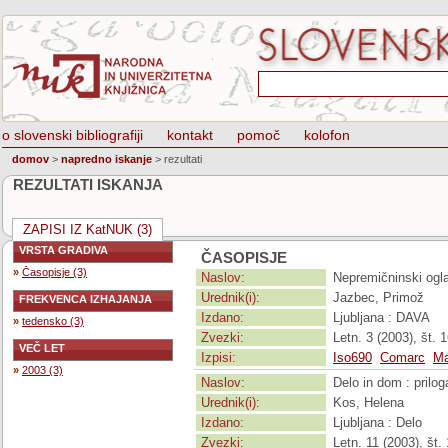
o slovenski bibliografiji
kontakt
pomoč
kolofon
domov
>
napredno iskanje
>
rezultati
REZULTATI ISKANJA
ZAPISI IZ KatNUK (3)
VRSTA GRADIVA
ČASOPISJE
»
Časopisje (3)
Naslov:
Nepremičninski ogla
Urednik(i):
Jazbec, Primož
FREKVENCA IZHAJANJA
Izdano:
Ljubljana : DAVA
»
tedensko (3)
Zvezki:
Letn. 3 (2003), št. 1
VEČ LET
Izpisi:
Iso690
Comarc
Ma
»
2003 (3)
Naslov:
Delo in dom : prilo
Urednik(i):
Kos, Helena
Izdano:
Ljubljana : Delo
Zvezki:
Letn. 11 (2003), št. 