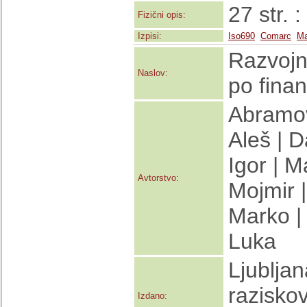
27 str. :
Fizični opis:
Izpisi:
Iso690
Comarc
Ma
Razvojne
Naslov:
po finan
Abramov
Aleš | 
Igor | 
Avtorstvo:
Mojmir |
Marko |
Luka
Ljubljan
raziskov
Izdano: