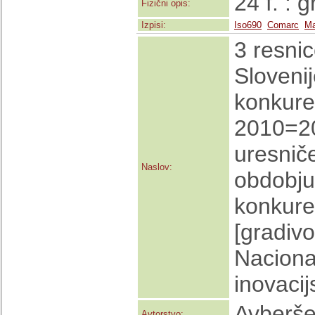
24 f. : 
Fizični opis:
Izpisi:
Iso690
Comarc
Ma
3 resnic
Slovenij
konkure
2010=20
uresnič
Naslov:
obdobju 
konkure
[gradiv
Naciona
inovacij
Avberše
Avtorstvo: