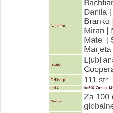
Bachtiar
Danila |
Branko |
Avtorstvo:
Miran | 
Matej |
Marjeta
Ljubljan
Izdano:
Coopera
111 str.
Fizični opis:
Izpisi:
Iso690
Comarc
Ma
Za 100 
Naslov:
globaln