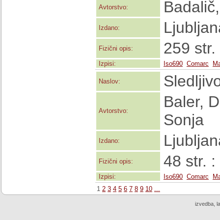
Badalič
Avtorstvo:
Ljubljan
Izdano:
259 str. 
Fizični opis:
Izpisi:
Iso690
Comarc
Ma
Sledljiv
Naslov:
Baler, D
Avtorstvo:
Sonja
Ljubljan
Izdano:
48 str. :
Fizični opis:
Izpisi:
Iso690
Comarc
Ma
1
2
3
4
5
6
7
8
9
10
...
izvedba, l