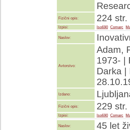
Researc
224 str.
Fizični opis:
Izpisi:
Iso690
Comarc
Ma
Inovati
Naslov:
Adam, F
1973- |
Avtorstvo:
Darka |
28.10.1
Ljublja
Izdano:
229 str.
Fizični opis:
Izpisi:
Iso690
Comarc
Ma
45 let ž
Naslov: