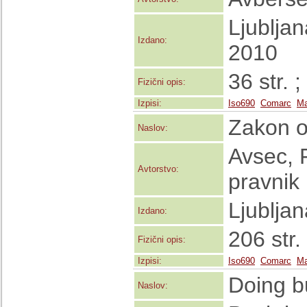
Ljublja
Izdano:
2010
36 str. 
Fizični opis:
Izpisi:
Iso690
Comarc
Ma
Zakon o
Naslov:
Avsec, F
Avtorstvo:
pravnik
Ljublja
Izdano:
206 str.
Fizični opis:
Izpisi:
Iso690
Comarc
Ma
Doing b
Naslov: