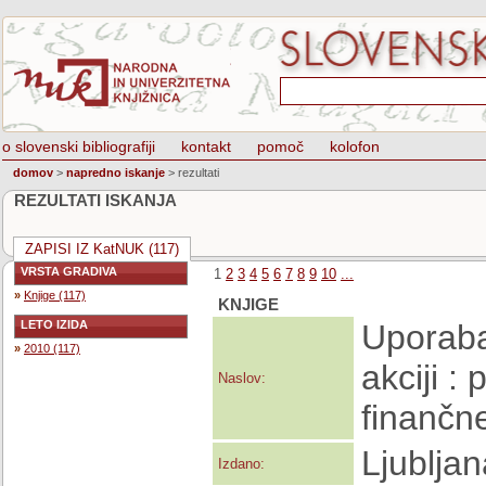
o slovenski bibliografiji
kontakt
pomoč
kolofon
domov
>
napredno iskanje
>
rezultati
REZULTATI ISKANJA
ZAPISI IZ KatNUK (117)
VRSTA GRADIVA
1
2
3
4
5
6
7
8
9
10
...
»
Knjige (117)
KNJIGE
LETO IZIDA
Uporaba
»
2010 (117)
akciji :
Naslov:
finančn
Ljublja
Izdano: