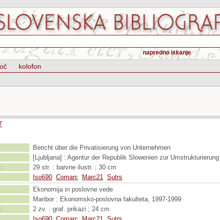
napredno iskanje
oč
kolofon
7
Bericht über die Privatisierung von Unternehmen
[Ljubljana] : Agentur der Republik Slowenien zur Umstrukturierung
:
29 str. : barvne ilustr. ; 30 cm
Iso690
Comarc
Marc21
Sutrs
Ekonomija in poslovne vede
Maribor : Ekonomsko-poslovna fakulteta, 1997-1999
:
2 zv. : graf. prikazi ; 24 cm
Iso690
Comarc
Marc21
Sutrs