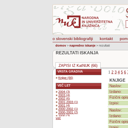
o slovenski bibliografiji
kontakt
pom
domov
>
napredno iskanje
>
rezultati
REZULTATI ISKANJA
ZAPISI IZ KatNUK (66)
VRSTA GRADIVA
1
2
3
4
5
6
»
Knjige (66)
KNJIGE
VEČ LET
Naslov:
Izdano:
»
2004 (3)
»
2003 (4)
Fizični opis
»
2002 (6)
»
2001-2003 (1)
Izpisi:
»
2001 (4)
»
2000-2002 (1)
Naslov:
»
2000-2001 (2)
Izdano:
»
2000 (3)
več
»
1999-2000 (2)
Fizični opis
»
1999 (7)
»
1998 (3)
Izpisi: