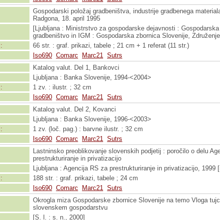
Gospodarski položaj gradbeništva, industrije gradbenega materiala 
Radgona, 18. april 1995
[Ljubljana : Ministrstvo za gospodarske dejavnosti : Gospodarska
gradbeništvo in IGM : Gospodarska zbornica Slovenije, Združenje 
:
66 str. : graf. prikazi, tabele ; 21 cm + 1 referat (11 str.)
Iso690
Comarc
Marc21
Sutrs
Katalog valut. Del 1, Bankovci
Ljubljana : Banka Slovenije, 1994-<2004>
:
1 zv. : ilustr. ; 32 cm
Iso690
Comarc
Marc21
Sutrs
Katalog valut. Del 2, Kovanci
Ljubljana : Banka Slovenije, 1996-<2003>
:
1 zv. (loč. pag.) : barvne ilustr. ; 32 cm
Iso690
Comarc
Marc21
Sutrs
Lastninsko preoblikovanje slovenskih podjetij : poročilo o delu Ag
prestrukturiranje in privatizacijo
Ljubljana : Agencija RS za prestrukturiranje in privatizacijo, 1999 [
:
188 str. : graf. prikazi, tabele ; 24 cm
Iso690
Comarc
Marc21
Sutrs
Okrogla miza Gospodarske zbornice Slovenije na temo Vloga tujc
slovenskem gospodarstvu
[S. l. : s. n., 2000]