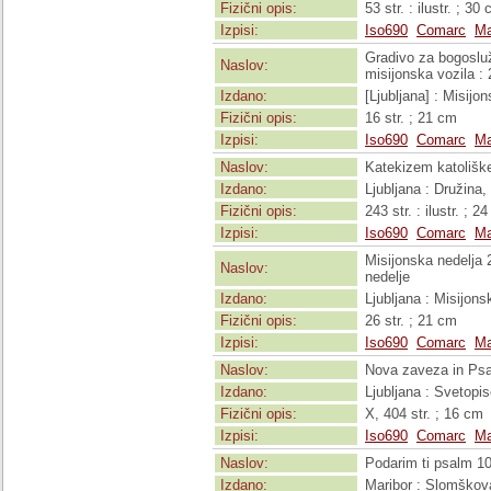
Fizični opis:
53 str. : ilustr. ; 30
Izpisi:
Iso690
Comarc
Ma
Gradivo za bogoslužj
Naslov:
misijonska vozila :
Izdano:
[Ljubljana] : Misijo
Fizični opis:
16 str. ; 21 cm
Izpisi:
Iso690
Comarc
Ma
Naslov:
Katekizem katolišk
Izdano:
Ljubljana : Družina,
Fizični opis:
243 str. : ilustr. ; 2
Izpisi:
Iso690
Comarc
Ma
Misijonska nedelja 
Naslov:
nedelje
Izdano:
Ljubljana : Misijon
Fizični opis:
26 str. ; 21 cm
Izpisi:
Iso690
Comarc
Ma
Naslov:
Nova zaveza in Psa
Izdano:
Ljubljana : Svetopi
Fizični opis:
X, 404 str. ; 16 cm
Izpisi:
Iso690
Comarc
Ma
Naslov:
Podarim ti psalm 103
Izdano:
Maribor : Slomškov