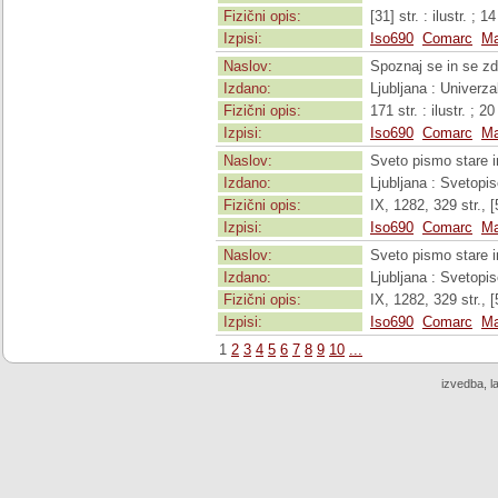
Fizični opis:
[31] str. : ilustr. ; 1
Izpisi:
Iso690
Comarc
Ma
Naslov:
Spoznaj se in se z
Izdano:
Ljubljana : Univerza
Fizični opis:
171 str. : ilustr. ; 2
Izpisi:
Iso690
Comarc
Ma
Naslov:
Sveto pismo stare i
Izdano:
Ljubljana : Svetopi
Fizični opis:
IX, 1282, 329 str., [5
Izpisi:
Iso690
Comarc
Ma
Naslov:
Sveto pismo stare i
Izdano:
Ljubljana : Svetopi
Fizični opis:
IX, 1282, 329 str., [5
Izpisi:
Iso690
Comarc
Ma
1
2
3
4
5
6
7
8
9
10
...
izvedba, l