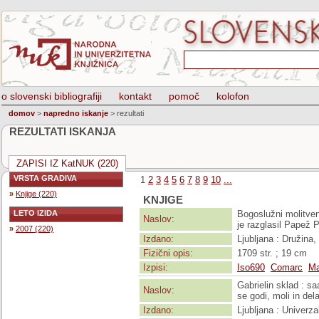
o slovenski bibliografiji
kontakt
pomoč
kolofon
domov
>
napredno iskanje
>
rezultati
REZULTATI ISKANJA
ZAPISI IZ KatNUK (220)
VRSTA GRADIVA
1
2
3
4
5
6
7
8
9
10
...
»
Knjige (220)
KNJIGE
LETO IZIDA
Bogoslužni molitveni
Naslov:
je razglasil Papež P
»
2007 (220)
Izdano:
Ljubljana : Družina,
Fizični opis:
1709 str. ; 19 cm
Izpisi:
Iso690
Comarc
Ma
Gabrielin sklad : sa
Naslov:
se godi, moli in dela
Izdano:
Ljubljana : Univerza