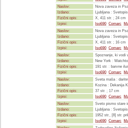
Naslov:
Nova zaveza in Psa
Izdano:
Ljubljana : Svetopi
Fizični opis:
X, 411 str. ; 24 cm
Izpisi:
Iso690
Comarc
Ma
Naslov:
Nova zaveza in Psa
Izdano:
Ljubljana : Svetopi
Fizični opis:
X, 411 str. ; 16 cm
Izpisi:
Iso690
Comarc
Ma
Naslov:
Spoznanje, ki vodi 
Izdano:
New York : Watchtow
Fizični opis:
191 str. : barvne ilu
Izpisi:
Iso690
Comarc
Ma
Naslov:
Sveta maša : darite
Izdano:
Kozina : Dekanija 
Fizični opis:
37 str. ; 17 cm
Izpisi:
Iso690
Comarc
Ma
Naslov:
Sveto pismo stare in
Izdano:
Ljubljana : Svetopi
Fizični opis:
1952 str., [8] str. pr
Izpisi:
Iso690
Comarc
Ma
Naslov:
Zadovoljno življenj