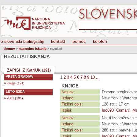
o slovenski bibliografiji
kontakt
pomoč
kolofon
domov
>
napredno iskanje
>
rezultati
REZULTATI ISKANJA
ZAPISI IZ KatNUK (191)
VRSTA GRADIVA
1
2
3
4
5
6
7
8
9
10
...
»
Knjige (191)
KNJIGE
LETO IZIDA
Naslov:
Dnevno pregledovan
Izdano:
New York : Watchtow
»
2001 (191)
Fizični opis:
128 str. ; 17 cm
Izpisi:
Iso690
Comarc
Ma
Naslov:
Naj ti izobraževanje 
Izdano:
New York : Watchtow
Fizični opis:
288 str. : barvne ilu
Izpisi:
Iso690
Comarc
Ma