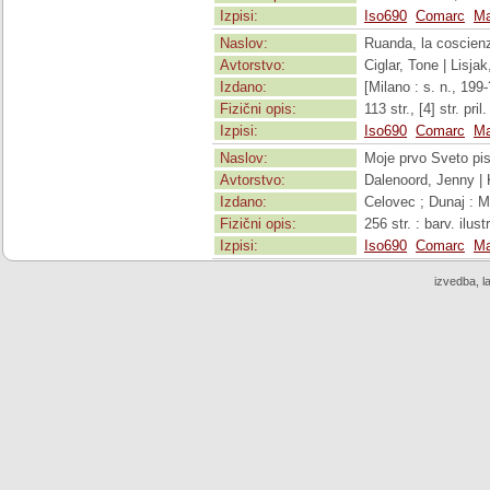
Izpisi:
Iso690
Comarc
Ma
Naslov:
Ruanda, la coscienz
Avtorstvo:
Ciglar, Tone | Lisjak
Izdano:
[Milano : s. n., 199-
Fizični opis:
113 str., [4] str. pril
Izpisi:
Iso690
Comarc
Ma
Naslov:
Moje prvo Sveto pi
Avtorstvo:
Dalenoord, Jenny | 
Izdano:
Celovec ; Dunaj : M
Fizični opis:
256 str. : barv. ilust
Izpisi:
Iso690
Comarc
Ma
izvedba, l