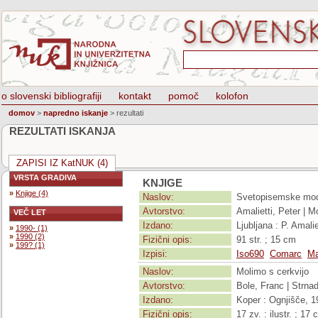
o slovenski bibliografiji
kontakt
pomoč
kolofon
domov
>
napredno iskanje
>
rezultati
REZULTATI ISKANJA
ZAPISI IZ KatNUK (4)
VRSTA GRADIVA
KNJIGE
»
Knjige (4)
Naslov:
Svetopisemske mod
Avtorstvo:
Amalietti, Peter | M
VEČ LET
Izdano:
Ljubljana : P. Amali
»
1990- (1)
»
1990 (2)
Fizični opis:
91 str. ; 15 cm
»
199? (1)
Izpisi:
Iso690
Comarc
Ma
Naslov:
Molimo s cerkvijo
Avtorstvo:
Bole, Franc | Strna
Izdano:
Koper : Ognjišče, 
Fizični opis:
17 zv. : ilustr. ; 17