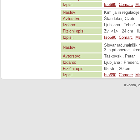
Izpisi:
Iso690
Comarc
Ma
Naslov:
Krmilja in regulacije
Avtorstvo:
Štandeker, Cveto
Izdano:
Ljubljana : Tehnišk
Fizični opis:
Zv. <1> ; 24 cm : ilu
Izpisi:
Iso690
Comarc
Ma
Slovar računalniški
Naslov:
3 in pri operacijs
Avtorstvo:
Taškovski, Petar
Izdano:
Ljubljana : Present,
Fizični opis:
95 str. ; 20 cm
Izpisi:
Iso690
Comarc
Ma
izvedba, l