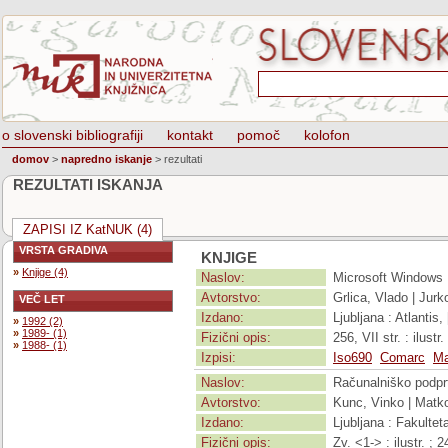
o slovenski bibliografiji
kontakt
pomoč
kolofon
domov
>
napredno iskanje
>
rezultati
REZULTATI ISKANJA
ZAPISI IZ KatNUK (4)
VRSTA GRADIVA
KNJIGE
»
Knjige (4)
Naslov:
Microsoft Windows
Avtorstvo:
Grlica, Vlado | Jurk
VEČ LET
Izdano:
Ljubljana : Atlantis,
»
1992 (2)
»
1989- (1)
Fizični opis:
256, VII str. : ilustr
»
1988- (1)
Izpisi:
Iso690
Comarc
Ma
Naslov:
Računalniško podpr
Avtorstvo:
Kunc, Vinko | Matko
Izdano:
Ljubljana : Fakultet
Fizični opis:
Zv. <1-> : ilustr. ; 