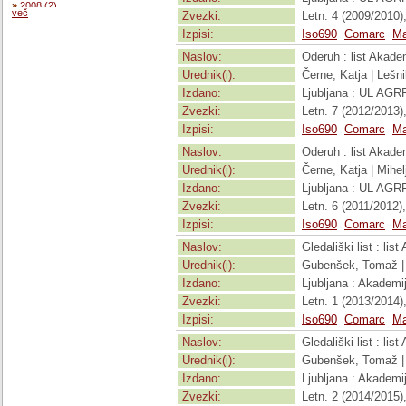
»
2008 (2)
več
Zvezki:
Letn. 4 (2009/2010), 
»
2007 (1)
»
2001 (1)
Izpisi:
Iso690
Comarc
Ma
»
2000 (1)
»
1999 (1)
Naslov:
Oderuh : list Akademi
»
1997 (1)
Urednik(i):
Černe, Katja | Lešnik
Izdano:
Ljubljana : UL AGR
Zvezki:
Letn. 7 (2012/2013),
Izpisi:
Iso690
Comarc
Ma
Naslov:
Oderuh : list Akademi
Urednik(i):
Černe, Katja | Mihelj
Izdano:
Ljubljana : UL AGR
Zvezki:
Letn. 6 (2011/2012), 
Izpisi:
Iso690
Comarc
Ma
Naslov:
Gledališki list : lis
Urednik(i):
Gubenšek, Tomaž | 
Izdano:
Ljubljana : Akademija
Zvezki:
Letn. 1 (2013/2014), 
Izpisi:
Iso690
Comarc
Ma
Naslov:
Gledališki list : lis
Urednik(i):
Gubenšek, Tomaž | 
Izdano:
Ljubljana : Akademija
Zvezki:
Letn. 2 (2014/2015), 