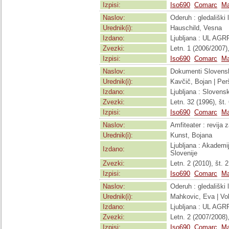
Izpisi:
Iso690
Comarc
Ma
Naslov:
Oderuh : gledališki l
Urednik(i):
Hauschild, Vesna
Izdano:
Ljubljana : UL AGR
Zvezki:
Letn. 1 (2006/2007), 
Izpisi:
Iso690
Comarc
Ma
Naslov:
Dokumenti Slovens
Urednik(i):
Kavčič, Bojan | Per
Izdano:
Ljubljana : Slovensk
Zvezki:
Letn. 32 (1996), št. 
Izpisi:
Iso690
Comarc
Ma
Naslov:
Amfiteater : revija 
Urednik(i):
Kunst, Bojana
Ljubljana : Akademija
Izdano:
Slovenije
Zvezki:
Letn. 2 (2010), št. 2
Izpisi:
Iso690
Comarc
Ma
Naslov:
Oderuh : gledališki l
Urednik(i):
Mahkovic, Eva | Vol
Izdano:
Ljubljana : UL AGR
Zvezki:
Letn. 2 (2007/2008), 
Izpisi:
Iso690
Comarc
Ma