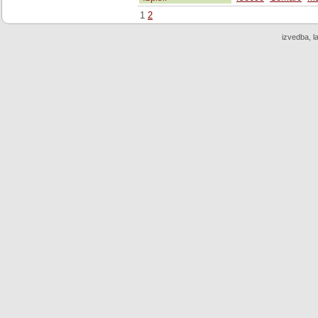
1
2
izvedba, l