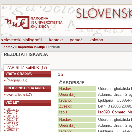
o slovenski bibliografiji
kontakt
pomoč
kolofon
domov
>
napredno iskanje
>
rezultati
REZULTATI ISKANJA
ZAPISI IZ KatNUK (17)
VRSTA GRADIVA
1
2
»
Časopisje (17)
ČASOPISJE
FREKVENCA IZHAJANJA
Naslov:
Oderuh : gledališki l
Urednik(i):
Adamič, Urša | Greg
»
dvakrat letno (17)
Izdano:
Ljubljana : UL AGR
VEČ LET
Zvezki:
Letn. 3 (2008/2009),
»
2015 (2)
Izpisi:
Iso690
Comarc
Ma
»
2014 (2)
»
2013 (1)
Naslov:
Oderuh : gledališki l
»
2012 (1)
»
2011 (1)
Urednik(i):
Adamič, Urša | Greg
»
2010 (2)
»
2009 (1)
Izdano:
Ljubljana : UL AGR