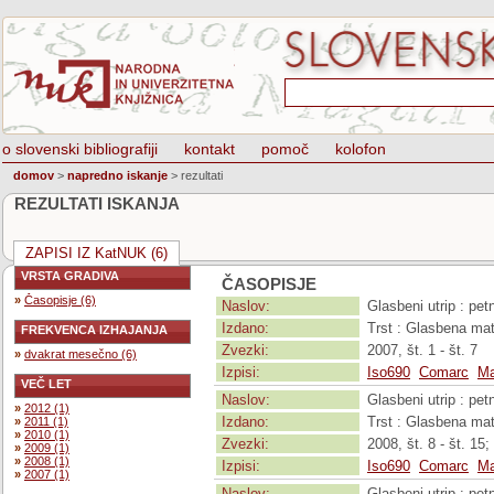
o slovenski bibliografiji
kontakt
pomoč
kolofon
domov
>
napredno iskanje
>
rezultati
REZULTATI ISKANJA
ZAPISI IZ KatNUK (6)
VRSTA GRADIVA
ČASOPISJE
»
Časopisje (6)
Naslov:
Glasbeni utrip : pe
Izdano:
Trst : Glasbena mat
FREKVENCA IZHAJANJA
Zvezki:
2007, št. 1 - št. 7
»
dvakrat mesečno (6)
Izpisi:
Iso690
Comarc
Ma
VEČ LET
Naslov:
Glasbeni utrip : pe
»
2012 (1)
Izdano:
Trst : Glasbena mat
»
2011 (1)
»
2010 (1)
Zvezki:
2008, št. 8 - št. 15; 
»
2009 (1)
»
2008 (1)
Izpisi:
Iso690
Comarc
Ma
»
2007 (1)
Naslov:
Glasbeni utrip : pe