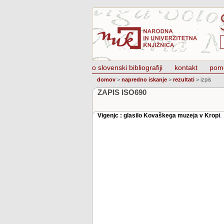
o slovenski bibliografiji
kontakt
pom
domov
>
napredno iskanje
>
rezultati
>
izpis
ZAPIS ISO690
.
Vigenjc : glasilo Kovaškega muzeja v Kropi