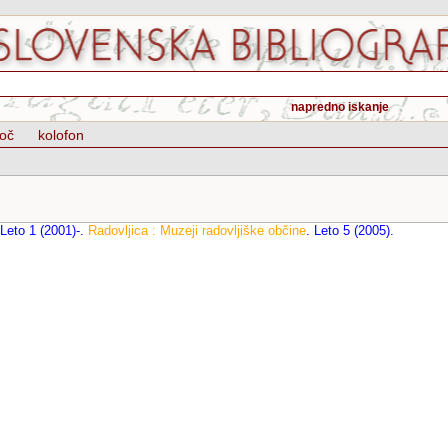
napredno iskanje
oč
kolofon
Leto 1 (2001)-
.
Radovljica : Muzeji radovljiške občine
.
Leto 5 (2005)
.