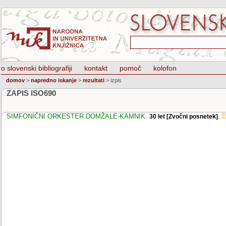
o slovenski bibliografiji
kontakt
pomoč
kolofon
domov
>
napredno iskanje
>
rezultati
>
izpis
ZAPIS ISO690
SIMFONIČNI ORKESTER DOMŽALE-KAMNIK
.
.
D
30 let [Zvočni posnetek]